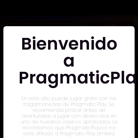
Bienvenido
a
PragmaticPla
En este sitio puede jugar gratis con las
tragamonedas de Pragmatic Play. Se
recomienda probar antes de
aventurarse a jugar con dinero real en
uno de nuestros casinos aprobados. Le
Inicie el juego. Tengo 18 años.
recordamos que PragmaticPlay.co no
está afiliado a Pragmatic Play Limited.