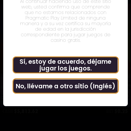
Al continuar haciendo uso de este sitio
web, usted confirma que comprende
No, llévame de vuelta.
que no estamos relacionados con
Pragmatic Play Limited de ninguna
manera y a su vez certifica su mayoría
de edad en la jurisdicción
correspondiente para jugar juegos de
casino gratis.
Sí, estoy de acuerdo, déjame
jugar los juegos.
No, llévame a otro sitio (Inglés)