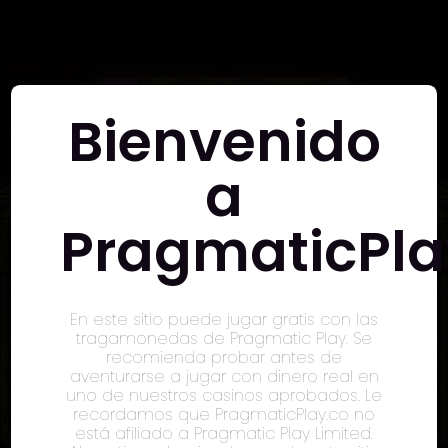
Bienvenido
a
PragmaticPla
En este sitio puede jugar gratis con las
tragamonedas de Pragmatic Play. Se
recomienda probar antes de
aventurarse a jugar con dinero real en
uno de nuestros casinos aprobados. Le
Inicie el juego. Tengo 18 años.
recordamos que PragmaticPlay.co no
está afiliado a Pragmatic Play Limited.