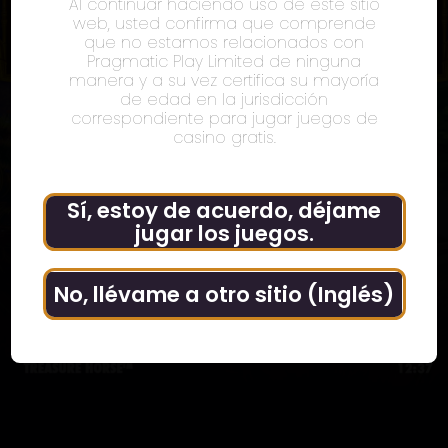
Al continuar haciendo uso de este sitio
web, usted confirma que comprende
No, llévame de vuelta.
que no estamos relacionados con
Pragmatic Play Limited de ninguna
manera y a su vez certifica su mayoría
de edad en la jurisdicción
correspondiente para jugar juegos de
casino gratis.
Sí, estoy de acuerdo, déjame
jugar los juegos.
No, llévame a otro sitio (Inglés)