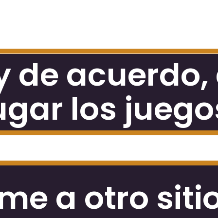
oy de acuerdo
ugar los juego
me a otro siti