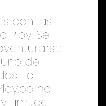
is con las
 Play. Se
aventurarse
n uno de
os. Le
 18 años.
lay.co no
y Limited.