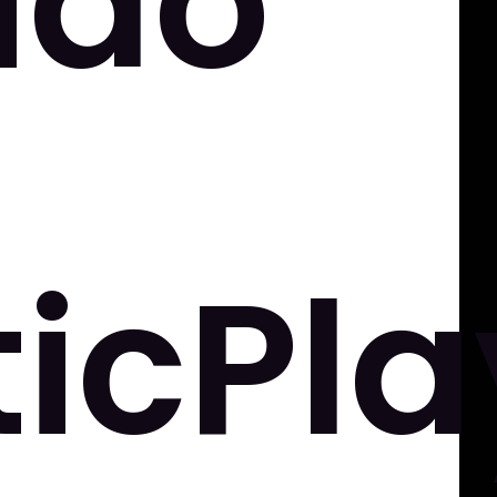
ido
icPla