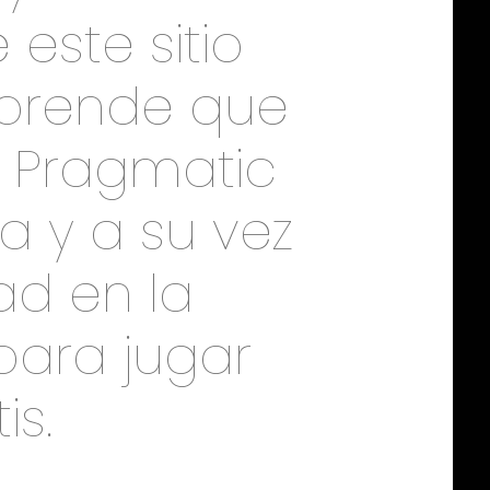
este sitio
elta.
mprende que
 Pragmatic
a y a su vez
ad en la
para jugar
is.