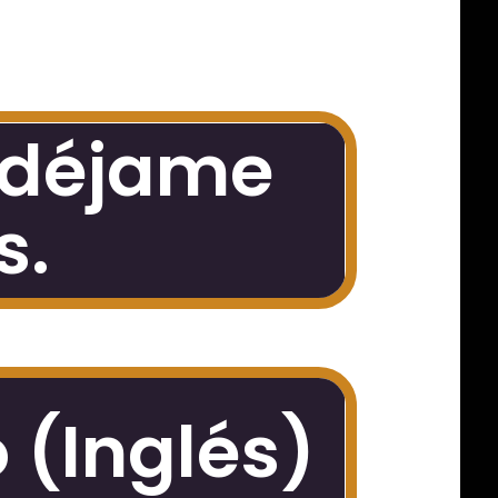
, déjame
s.
o (Inglés)