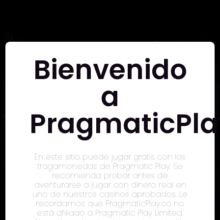
Bienvenido
a
PragmaticPla
En este sitio puede jugar gratis con las
tragamonedas de Pragmatic Play. Se
recomienda probar antes de
aventurarse a jugar con dinero real en
uno de nuestros casinos aprobados. Le
Inicie el juego. Tengo 18 años.
recordamos que PragmaticPlay.co no
está afiliado a Pragmatic Play Limited.