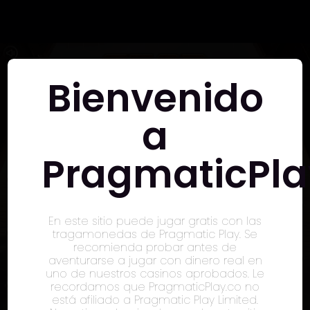
Bienvenido
a
PragmaticPla
En este sitio puede jugar gratis con las
tragamonedas de Pragmatic Play. Se
recomienda probar antes de
aventurarse a jugar con dinero real en
uno de nuestros casinos aprobados. Le
Inicie el juego. Tengo 18 años.
recordamos que PragmaticPlay.co no
está afiliado a Pragmatic Play Limited.