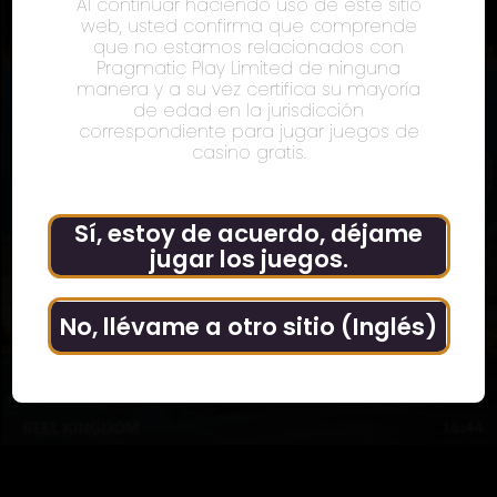
Al continuar haciendo uso de este sitio
web, usted confirma que comprende
No, llévame de vuelta.
que no estamos relacionados con
Pragmatic Play Limited de ninguna
manera y a su vez certifica su mayoría
de edad en la jurisdicción
correspondiente para jugar juegos de
casino gratis.
Sí, estoy de acuerdo, déjame
jugar los juegos.
No, llévame a otro sitio (Inglés)