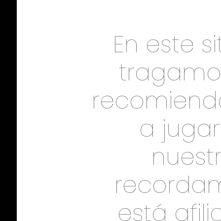
En este s
tragamon
recomienda
a jugar
nuest
Inicie e
recordam
está afil