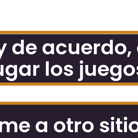
oy de acuerdo
ugar los juego
me a otro siti