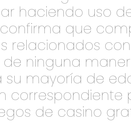
uar haciendo uso de 
llévame de vu
 confirma que co
s relacionados con
d de ninguna maner
ca su mayoría de ed
ión correspondiente 
egos de casino grat