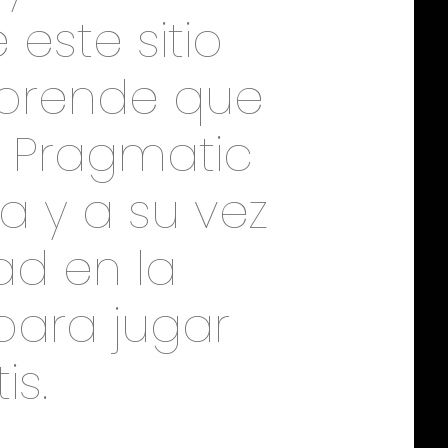
este sitio
elta.
mprende que
 Pragmatic
a y a su vez
ad en la
para jugar
is.