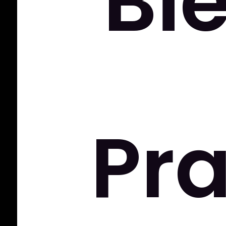
Bi
Pr