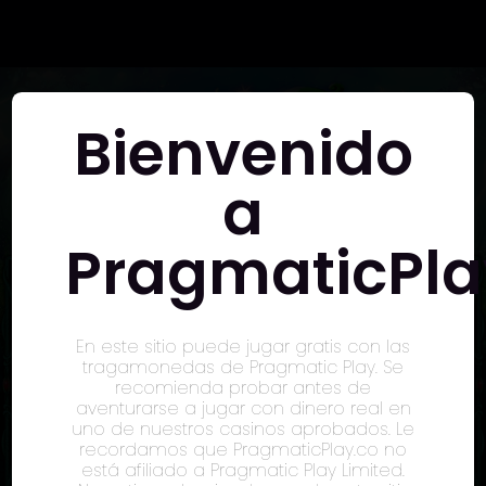
Bienvenido
a
PragmaticPla
En este sitio puede jugar gratis con las
tragamonedas de Pragmatic Play. Se
recomienda probar antes de
aventurarse a jugar con dinero real en
uno de nuestros casinos aprobados. Le
Inicie el juego. Tengo 18 años.
recordamos que PragmaticPlay.co no
está afiliado a Pragmatic Play Limited.