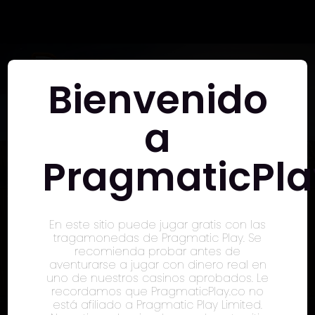
Bienvenido
a
PragmaticPla
En este sitio puede jugar gratis con las
tragamonedas de Pragmatic Play. Se
recomienda probar antes de
aventurarse a jugar con dinero real en
uno de nuestros casinos aprobados. Le
Inicie el juego. Tengo 18 años.
recordamos que PragmaticPlay.co no
está afiliado a Pragmatic Play Limited.