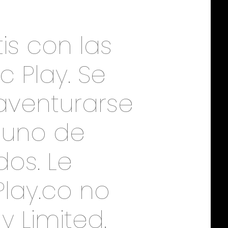
is con las
 Play. Se
aventurarse
n uno de
os. Le
 18 años.
lay.co no
y Limited.