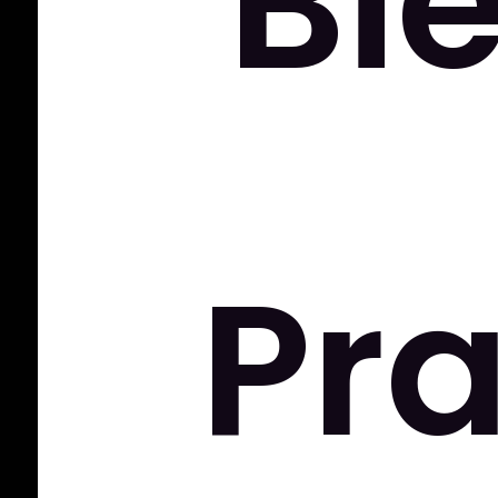
Bi
Pr