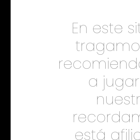
En este s
tragamon
recomienda
a jugar
nuest
Inicie e
recordam
está afil