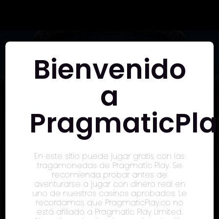
Bienvenido
a
PragmaticPla
En este sitio puede jugar gratis con las
tragamonedas de Pragmatic Play. Se
recomienda probar antes de
aventurarse a jugar con dinero real en
uno de nuestros casinos aprobados. Le
Inicie el juego. Tengo 18 años.
recordamos que PragmaticPlay.co no
está afiliado a Pragmatic Play Limited.