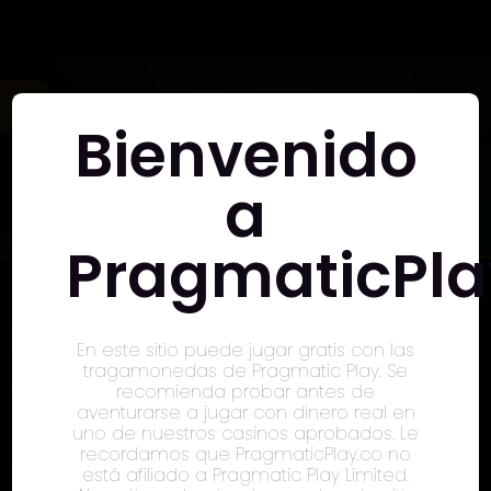
Bienvenido
a
PragmaticPla
En este sitio puede jugar gratis con las
tragamonedas de Pragmatic Play. Se
recomienda probar antes de
aventurarse a jugar con dinero real en
uno de nuestros casinos aprobados. Le
Inicie el juego. Tengo 18 años.
recordamos que PragmaticPlay.co no
está afiliado a Pragmatic Play Limited.