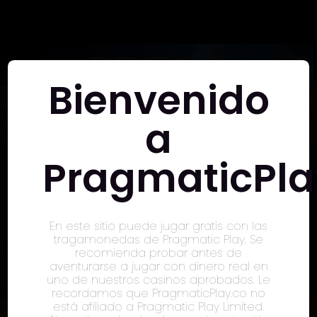
Bienvenido
a
PragmaticPla
En este sitio puede jugar gratis con las
tragamonedas de Pragmatic Play. Se
recomienda probar antes de
aventurarse a jugar con dinero real en
uno de nuestros casinos aprobados. Le
Inicie el juego. Tengo 18 años.
recordamos que PragmaticPlay.co no
está afiliado a Pragmatic Play Limited.