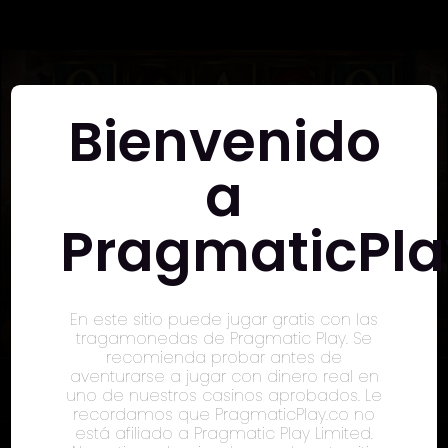
Bienvenido
a
PragmaticPla
En este sitio puede jugar gratis con las
tragamonedas de Pragmatic Play. Se
recomienda probar antes de
aventurarse a jugar con dinero real en
uno de nuestros casinos aprobados. Le
Inicie el juego. Tengo 18 años.
recordamos que PragmaticPlay.co no
está afiliado a Pragmatic Play Limited.