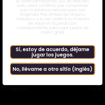
Al continuar haciendo uso de este sitio
web, usted confirma que comprende
No, llévame de vuelta.
que no estamos relacionados con
Pragmatic Play Limited de ninguna
manera y a su vez certifica su mayoría
de edad en la jurisdicción
correspondiente para jugar juegos de
casino gratis.
Sí, estoy de acuerdo, déjame
jugar los juegos.
No, llévame a otro sitio (Inglés)