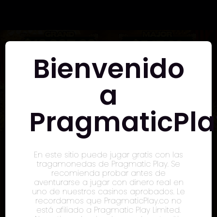
Bienvenido
a
PragmaticPla
En este sitio puede jugar gratis con las
tragamonedas de Pragmatic Play. Se
recomienda probar antes de
aventurarse a jugar con dinero real en
uno de nuestros casinos aprobados. Le
Inicie el juego. Tengo 18 años.
recordamos que PragmaticPlay.co no
está afiliado a Pragmatic Play Limited.