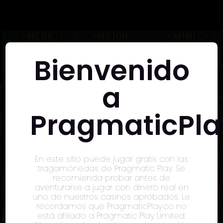
Bienvenido
a
PragmaticPla
En este sitio puede jugar gratis con las
tragamonedas de Pragmatic Play. Se
recomienda probar antes de
aventurarse a jugar con dinero real en
uno de nuestros casinos aprobados. Le
Inicie el juego. Tengo 18 años.
recordamos que PragmaticPlay.co no
está afiliado a Pragmatic Play Limited.