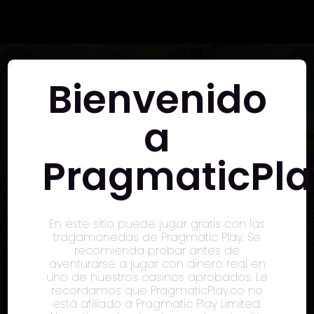
Bienvenido
a
PragmaticPla
En este sitio puede jugar gratis con las
tragamonedas de Pragmatic Play. Se
recomienda probar antes de
aventurarse a jugar con dinero real en
uno de nuestros casinos aprobados. Le
Inicie el juego. Tengo 18 años.
recordamos que PragmaticPlay.co no
está afiliado a Pragmatic Play Limited.