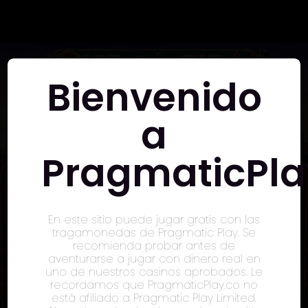
Bienvenido
a
PragmaticPla
En este sitio puede jugar gratis con las
tragamonedas de Pragmatic Play. Se
recomienda probar antes de
aventurarse a jugar con dinero real en
uno de nuestros casinos aprobados. Le
Inicie el juego. Tengo 18 años.
recordamos que PragmaticPlay.co no
está afiliado a Pragmatic Play Limited.