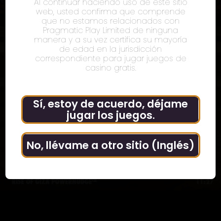
Al continuar haciendo uso de este sitio
web, usted confirma que comprende
No, llévame de vuelta.
que no estamos relacionados con
Pragmatic Play Limited de ninguna
manera y a su vez certifica su mayoría
de edad en la jurisdicción
correspondiente para jugar juegos de
casino gratis.
Sí, estoy de acuerdo, déjame
jugar los juegos.
No, llévame a otro sitio (Inglés)