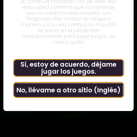
Al continuar haciendo uso de este sitio
web, usted confirma que comprende
No, llévame de vuelta.
que no estamos relacionados con
Pragmatic Play Limited de ninguna
manera y a su vez certifica su mayoría
de edad en la jurisdicción
correspondiente para jugar juegos de
casino gratis.
Sí, estoy de acuerdo, déjame
jugar los juegos.
No, llévame a otro sitio (Inglés)