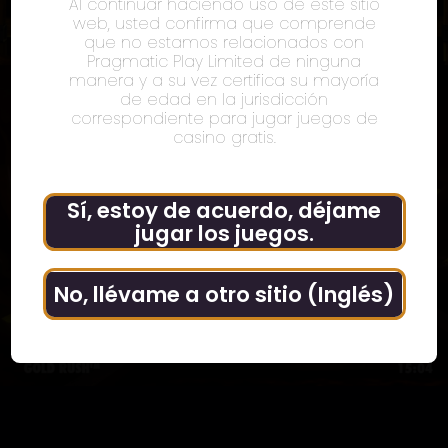
Al continuar haciendo uso de este sitio
web, usted confirma que comprende
No, llévame de vuelta.
que no estamos relacionados con
Pragmatic Play Limited de ninguna
manera y a su vez certifica su mayoría
de edad en la jurisdicción
correspondiente para jugar juegos de
casino gratis.
Sí, estoy de acuerdo, déjame
jugar los juegos.
No, llévame a otro sitio (Inglés)